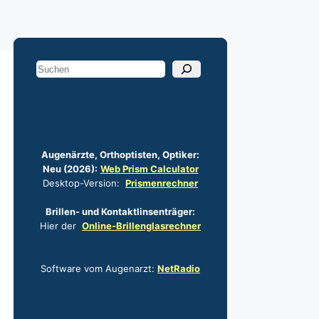
S
u
c
h
e
Augenärzte, Orth­­optisten, Optiker:
n
Neu (2026):
Web Prism Calculator
Desktop-Version:
Prismen­­rechner
Brillen- und Kontakt­­linsen­­träger:
Hier der
Online-Brillen­­glas­rechner
Software vom Augenarzt:
NetRadio