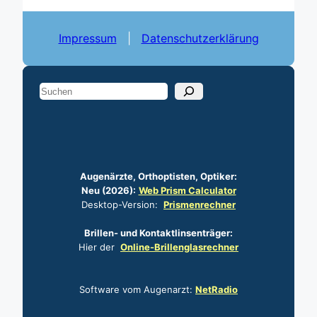
Impressum
|
Datenschutz­er­klärung
S
u
c
h
e
Augenärzte, Orth­­optisten, Optiker:
n
Neu (2026):
Web Prism Calculator
Desktop-Version:
Prismen­­rechner
Brillen- und Kontakt­­linsen­­träger:
Hier der
Online-Brillen­­glas­rechner
Software vom Augenarzt:
NetRadio